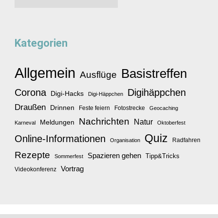
Kategorien
Allgemein
Basistreffen
Ausflüge
Corona
Digihäppchen
Digi-Hacks
Digi-Häppchen
Draußen
Drinnen
Feste feiern
Fotostrecke
Geocaching
Nachrichten
Natur
Meldungen
Karneval
Oktoberfest
Quiz
Online-Informationen
Radfahren
Organisation
Rezepte
Spazieren gehen
Tipp&Tricks
Sommerfest
Vortrag
Videokonferenz