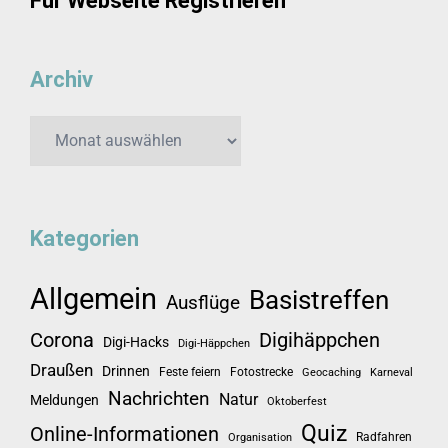
Für Webseite Registrieren
Archiv
Archiv
Kategorien
Allgemein
Basistreffen
Ausflüge
Corona
Digihäppchen
Digi-Hacks
Digi-Häppchen
Draußen
Drinnen
Feste feiern
Fotostrecke
Geocaching
Karneval
Nachrichten
Natur
Meldungen
Oktoberfest
Quiz
Online-Informationen
Radfahren
Organisation