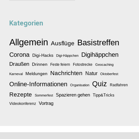
Kategorien
Allgemein
Basistreffen
Ausflüge
Corona
Digihäppchen
Digi-Hacks
Digi-Häppchen
Draußen
Drinnen
Feste feiern
Fotostrecke
Geocaching
Nachrichten
Natur
Meldungen
Karneval
Oktoberfest
Quiz
Online-Informationen
Radfahren
Organisation
Rezepte
Spazieren gehen
Tipp&Tricks
Sommerfest
Vortrag
Videokonferenz