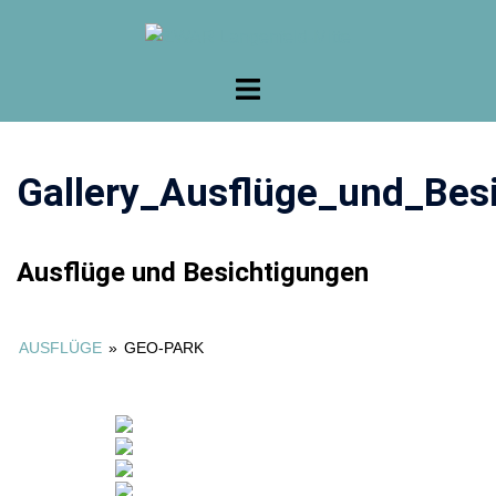
Zum
Inhalt
springen
+++ Am 13.8.2026 findet unser nächstes Basistreffen statt. +++
Gallery_Ausflüge_und_Bes
Ausflüge und Besichtigungen
AUSFLÜGE
»
GEO-PARK