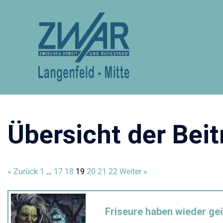
Zum
Inhalt
springen
+++
Übersicht der Beit
« Zurück
1
…
17
18
19
20
21
22
Weiter »
Friseure haben wieder ge