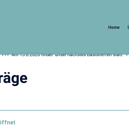
Home
 Am 13.8.2026 findet unser nächstes Basistreffen statt. +++ Die
räge
öffnet