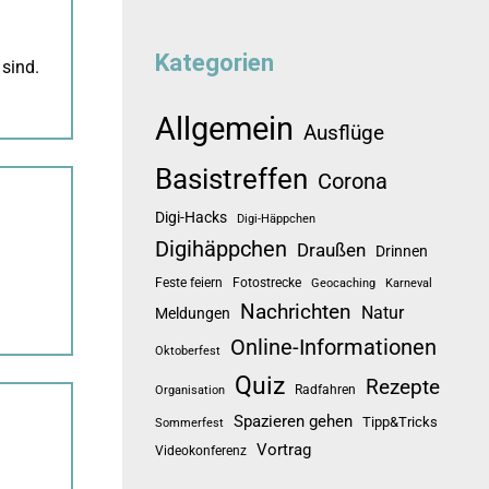
Kategorien
sind.
Allgemein
Ausflüge
Basistreffen
Corona
Digi-Hacks
Digi-Häppchen
Digihäppchen
Draußen
Drinnen
Feste feiern
Fotostrecke
Geocaching
Karneval
Nachrichten
Natur
Meldungen
Online-Informationen
Oktoberfest
Quiz
Rezepte
Radfahren
Organisation
Spazieren gehen
Tipp&Tricks
Sommerfest
Vortrag
Videokonferenz